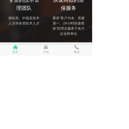
专业的技术管
快速高效的质
理团队
保服务
拥有高、中级及技术
秉承“客户为本、质量
人员等各类技术人才
第一、24小时快速维
保”的理念服务于各大
企业和单位
낀
뀵
끅
首页
产品
电话
工程案例
PROJECT CASE
工程案例
红居园小区